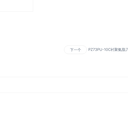
PZ73PU-10C衬聚氨
下一个