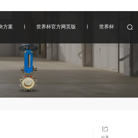
决方案
世界杯官方网页版
世界杯官方网页版
分享