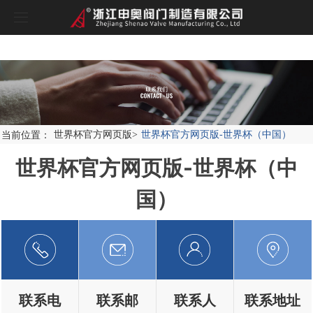
世界杯官方网页版
世界杯官方网页版
关于我们
产品中心
当前位置：
世界杯官方网页版
>
世界杯官方网页版-世界杯（中国）
解决方案
产品展示
世界杯官方网页版-世界杯（中
国）
世界杯官方网页版
方案展示
世界杯官方网页版-世界杯（中国）
世界杯官方网页版
行业新闻
联系电
联系邮
联系人
联系地址