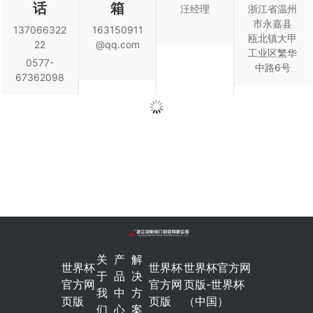
话
箱
汪经理
浙江省温州
市永嘉县
137066322
163150911
瓯北镇大甲
22
@qq.com
工业区繁华
0577-
中路6号
67362098
关
产
解
世界杯
世界杯
世界杯官方网
于
品
决
官方网
官方网
页版-世界杯
我
中
方
页版
页版
（中国）
们
心
案