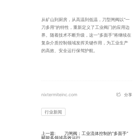
从矿山到厨房，从高温到低温，刀型闸阀以“一
刀多用”的特性，重新定义了工业阀门的应用边
界。随着技术不断升级，这一“多面手”将继续在
复杂介质控制领域发挥关键作用，为工业生产
的高效、安全运行保驾护航。
nixtermiteinc.com
分享
行业新闻
上一篇:
刀闸阀：工业流体控制的“多面手”
赋能多领域高效运行