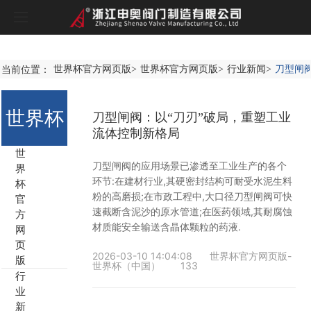
世界杯官方网页版
世界杯官方网页版
当前位置：
世界杯官方网页版
>
世界杯官方网页版
>
行业新闻
>
刀型闸阀
关于我们
世界杯
刀型闸阀：以“刀刃”破局，重塑工业
产品中心
流体控制新格局
世
解决方案
产品展示
刀型闸阀的应用场景已渗透至工业生产的各个
官方网
界
环节:在建材行业,其硬密封结构可耐受水泥生料
杯
世界杯官方网页版
方案展示
粉的高磨损;在市政工程中,大口径刀型闸阀可快
官
速截断含泥沙的原水管道;在医药领域,其耐腐蚀
方
页版
材质能安全输送含晶体颗粒的药液.
网
世界杯官方网页版-世界杯（中国）
世界杯官方网页版
页
2026-03-10 14:04:08
世界杯官方网页版-
版
世界杯（中国）
133
行业新闻
行
业
新