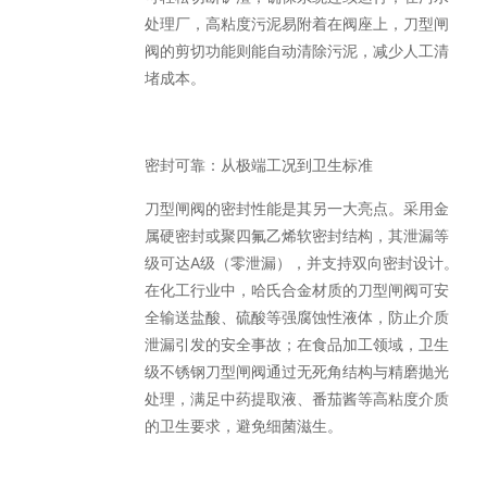
处理厂，高粘度污泥易附着在阀座上，刀型闸
阀的剪切功能则能自动清除污泥，减少人工清
堵成本。
密封可靠：从极端工况到卫生标准
刀型闸阀的密封性能是其另一大亮点。采用金
属硬密封或聚四氟乙烯软密封结构，其泄漏等
级可达A级（零泄漏），并支持双向密封设计。
在化工行业中，哈氏合金材质的刀型闸阀可安
全输送盐酸、硫酸等强腐蚀性液体，防止介质
泄漏引发的安全事故；在食品加工领域，卫生
级不锈钢刀型闸阀通过无死角结构与精磨抛光
处理，满足中药提取液、番茄酱等高粘度介质
的卫生要求，避免细菌滋生。