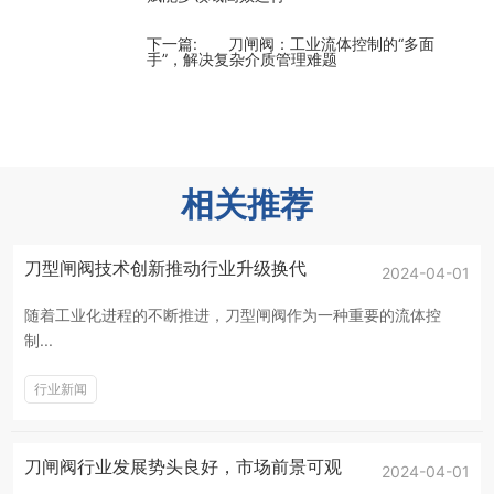
下一篇:
刀闸阀：工业流体控制的“多面
手”，解决复杂介质管理难题
相关推荐
刀型闸阀技术创新推动行业升级换代
2024-04-01
随着工业化进程的不断推进，刀型闸阀作为一种重要的流体控
制...
行业新闻
刀闸阀行业发展势头良好，市场前景可观
2024-04-01