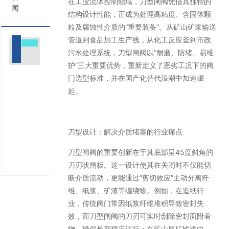
在工业流体控制领域，刀型闸阀凭借其独特的
闻
结构设计性能，正成为处理高粘度、含固体颗
粒及腐蚀性介质的“重要装备”。从矿山矿浆输送
管道到食品加工生产线，从化工反应釜到市政
欢
迎
污水处理系统，刀型闸阀以“耐磨、防堵、易维
您
护”三大重要优势，重新定义了恶劣工况下的阀
随
门选型标准，并在国产化替代浪潮中加速崛
时
起。
来
电
咨
刀型设计：解决介质堵塞的行业痛点
询
刀型闸阀的重要创新在于其底部呈45度斜角的
13706632222
刀刃状闸板。这一设计使其在关闭时不仅能切
断介质流动，更能通过“剪切效应”主动分离纤
维、纸浆、矿渣等缠绕物。例如，在造纸行
业，传统阀门常因纸浆纤维堆积导致密封失
效，而刀型闸阀的刀刃可实时刮除密封面附着
物，确保长期稳定运行；在矿山尾矿输送中，