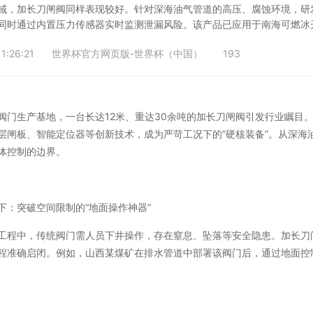
域，加长刀闸阀同样表现较好。针对深海油气管道的高压、腐蚀环境，研发
同时通过内置压力传感器实时监测泄漏风险。该产品已应用于南海可燃冰开
1:26:21
世界杯官方网页版-世界杯（中国）
193
阀门生产基地，一台长达12米、重达30余吨的加长刀闸阀引发行业瞩目
层闸板、智能定位器等创新技术，成为严苛工况下的“硬核装备”。从深海
体控制的边界。
下：突破空间限制的“地面操作神器”
工程中，传统阀门需人员下井操作，存在窒息、坠落等安全隐患。加长刀
程准确启闭。例如，山西某煤矿在排水管道中部署该阀门后，通过地面控