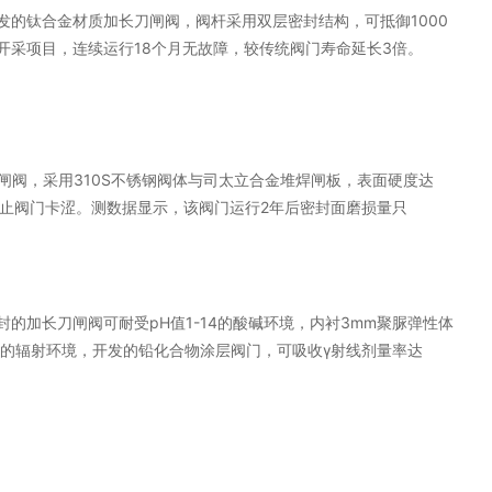
的钛合金材质加长刀闸阀，阀杆采用双层密封结构，可抵御1000
采项目，连续运行18个月无故障，较传统阀门寿命延长3倍。
闸阀，采用310S不锈钢阀体与司太立合金堆焊闸板，表面硬度达
防止阀门卡涩。测数据显示，该阀门运行2年后密封面磨损量只
加长刀闸阀可耐受pH值1-14的酸碱环境，内衬3mm聚脲弹性体
的辐射环境，开发的铅化合物涂层阀门，可吸收γ射线剂量率达