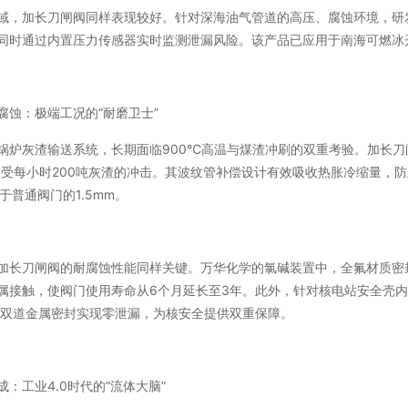
域，加长刀闸阀同样表现较好。针对深海油气管道的高压、腐蚀环境，研发
同时通过内置压力传感器实时监测泄漏风险。该产品已应用于南海可燃冰开
腐蚀：极端工况的“耐磨卫士”
锅炉灰渣输送系统，长期面临900℃高温与煤渣冲刷的双重考验。加长刀
可承受每小时200吨灰渣的冲击。其波纹管补偿设计有效吸收热胀冷缩量，
低于普通阀门的1.5mm。
加长刀闸阀的耐腐蚀性能同样关键。万华化学的氯碱装置中，全氟材质密封的
属接触，使阀门使用寿命从6个月延长至3年。此外，针对核电站安全壳内
，通过双道金属密封实现零泄漏，为核安全提供双重保障。
：工业4.0时代的“流体大脑”