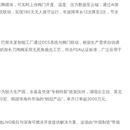
联网模块，可实时上传阀门开度、温度、压力数据至云端，通过AI算
联动，实现180天无人值守运行，年故障率从12次降至2次，节水
。巴斯夫某智能工厂通过DCS系统与阀门联动，根据生产需求自动调
质的加长刀闸阀采用无死角抛光工艺，符合FDA认证标准，广泛应用于
国作为较大生产国，永嘉县凭借“专精特新”政策扶持，涌现出立信、英北
尼、韩国等海外市场的“销冠产品”，单月订单超2000万元。
LNG项目与深海可燃冰开发提供解决方案。这场由“中国制造”带领