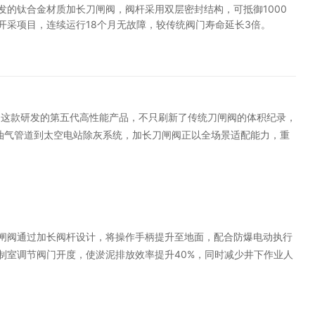
的钛合金材质加长刀闸阀，阀杆采用双层密封结构，可抵御1000
采项目，连续运行18个月无故障，较传统阀门寿命延长3倍。
。这款研发的第五代高性能产品，不只刷新了传统刀闸阀的体积纪录，
油气管道到太空电站除灰系统，加长刀闸阀正以全场景适配能力，重
闸阀通过加长阀杆设计，将操作手柄提升至地面，配合防爆电动执行
制室调节阀门开度，使淤泥排放效率提升40%，同时减少井下作业人