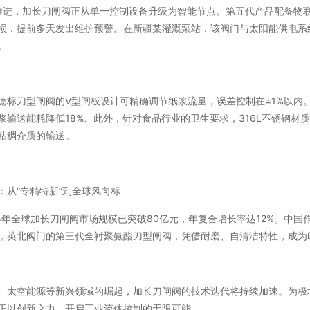
0推进，加长刀闸阀正从单一控制设备升级为智能节点。第五代产品配备物
损，提前多天发出维护预警。在新疆某灌溉泵站，该阀门与太阳能供电系统
。
德标刀型闸阀的V型闸板设计可精确调节纸浆流量，误差控制在±1%以内
浆输送能耗降低18%。此外，针对食品行业的卫生要求，316L不锈钢材
粘稠介质的输送。
：从“专精特新”到全球风向标
25年全球加长刀闸阀市场规模已突破80亿元，年复合增长率达12%。中
，英北阀门的第三代全衬聚氨酯刀型闸阀，凭借耐磨、自清洁特性，成为印
、太空能源等新兴领域的崛起，加长刀闸阀的技术迭代将持续加速。为极地
正以创新之力，开启工业流体控制的无限可能。